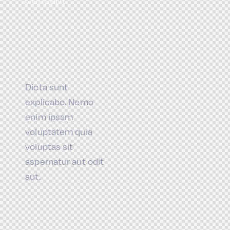
Dicta sunt
explicabo. Nemo
enim ipsam
voluptatem quia
voluptas sit
aspernatur aut odit
aut.